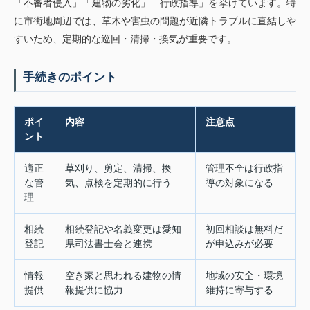
「不審者侵入」「建物の劣化」「行政指導」を挙げています。特
に市街地周辺では、草木や害虫の問題が近隣トラブルに直結しや
すいため、定期的な巡回・清掃・換気が重要です。
手続きのポイント
ポイ
内容
注意点
ント
適正
草刈り、剪定、清掃、換
管理不全は行政指
な管
気、点検を定期的に行う
導の対象になる
理
相続
相続登記や名義変更は愛知
初回相談は無料だ
登記
県司法書士会と連携
が申込みが必要
情報
空き家と思われる建物の情
地域の安全・環境
提供
報提供に協力
維持に寄与する