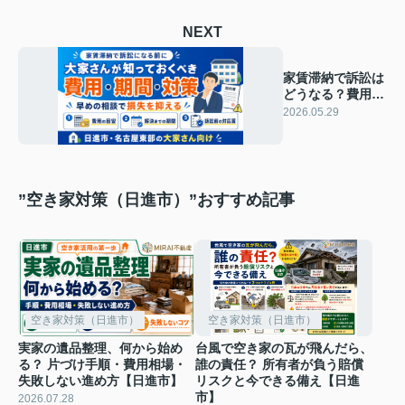
NEXT
家賃滞納で訴訟は
どうなる？費用と
期間の不安をやさ
2026.05.29
しく解説
”空き家対策（日進市）”おすすめ記事
空き家対策（日進市）
空き家対策（日進市）
実家の遺品整理、何から始め
台風で空き家の瓦が飛んだら、
る？ 片づけ手順・費用相場・
誰の責任？ 所有者が負う賠償
失敗しない進め方【日進市】
リスクと今できる備え【日進
市】
2026.07.28