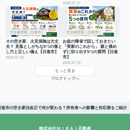
2026.07.27
空き家対策（日進市）
空き家対策（日進市）
その空き家、火災保険は大丈
お盆の帰省で話しておきたい
夫？ 見落としがちな5つの落と
「実家のこれから」 親と揉め
し穴と正しい備え【日進市】
ずに切り出す5つの質問【日進
市】
2026.07.25
2026.07.24
もっと見る
ブログトップへ
日進市の空き家法改正で何が変わる？所有者への影響と対応策をご紹介
株式会社ＭＩＲＡＩ不動産