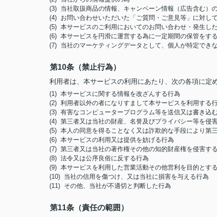
(3) 当社取扱商品の情報、キャンペーン情報（広告含む）
(4) お問い合わせいただいた「ご質問・ご意見等」に対
(5) 本サービスのご利用においてのお問い合わせ・発生
(6) 本サービスを円滑に運営する為に一定期間の保管をす
(7) 当社のマーケティングデータとして、個人が特定でき
第10条（禁止行為）
利用者は、本サービスの利用にあたり、次の各項に定
(1) 本サービスに関する情報を改ざんする行為
(2) 利用者以外の者になりすまして本サービスを利用する
(3) 有害なコンピュータープログラム等を送信又は書き込
(4) 第三者又は当社の財産、名誉及びプライバシー等を侵
(5) 本人の同意を得ることなく又は詐欺的な手段により
(6) 本サービスの利用又は提供を妨げる行為
(7) 第三者又は当社の著作権その他の知的財産権を侵害す
(8) 法令又は公序良俗に反する行為
(9) 本サービスを利用した営業活動その他営利を目的とす
(10) 当社の信用を傷つけ、又は当社に損害を与える行為
(11) その他、当社が不適切と判断した行為
第11条（責任の範囲）