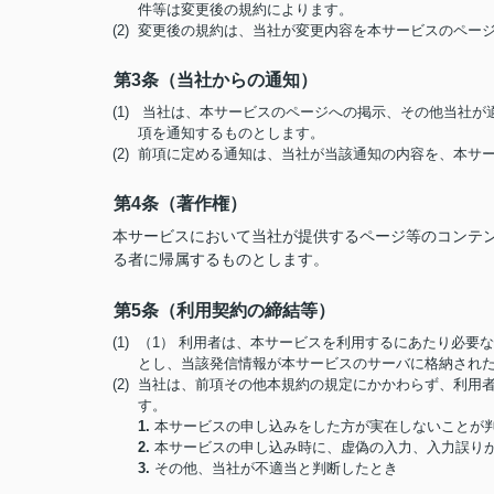
件等は変更後の規約によります。
(2) 変更後の規約は、当社が変更内容を本サービスのペ
第3条（当社からの通知）
(1) 当社は、本サービスのページへの掲示、その他当社
項を通知するものとします。
(2) 前項に定める通知は、当社が当該通知の内容を、本
第4条（著作権）
本サービスにおいて当社が提供するページ等のコンテ
る者に帰属するものとします。
第5条（利用契約の締結等）
(1) （1） 利用者は、本サービスを利用するにあたり必
とし、当該発信情報が本サービスのサーバに格納され
(2) 当社は、前項その他本規約の規定にかかわらず、利
す。
1.
本サービスの申し込みをした方が実在しないことが
2.
本サービスの申し込み時に、虚偽の入力、入力誤り
3.
その他、当社が不適当と判断したとき