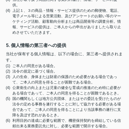
供。
(4) 上記１、３の商品・情報・サービス提供のための郵便物、電話、
電子メール等による営業活動、及びアンケートのお願い等のマー
ケティング活動、顧客動向分析または商品開発等の調査分析。情
報、サービスの提供は、ご本人からの申出がありましたら取り止
めさせていただきます。
5. 個人情報の第三者への提供
当社が保有する個人情報は、以下の場合に、第三者へ提供されま
す。
(1) ご本人の同意がある場合。
(2) 法令の規定に基づく場合。
(3) 人の生命、身体または財産の保護のため必要がある場合であっ
て、ご本人の同意を得ることが困難である場合。
(4) 公衆衛生の向上または児童の健全な育成の推進のため特に必要が
ある場合であって、ご本人の同意を得ることが困難であるとき。
(5) 国の機関もしくは地方公共団体、またはその委託を受けたものが
法令の定める事務を遂行することに対して協力する必要がある場
合であって、ご本人の同意を得ることにより当該事務の遂行に支
障を及ぼす恐れがあるとき。
(6) 利用目的の達成に必要な範囲で、機密保持契約を締結している信
頼出来る業務委託先に対し、必要な範囲で開示する場合。