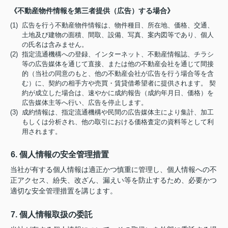
《不動産物件情報を第三者提供（広告）する場合》
(1) 広告を行う不動産物件情報は、物件種目、所在地、価格、交通、
土地及び建物の面積、間取、設備、写真、案内図等であり、個人
の氏名は含みません。
(2) 指定流通機構への登録、インターネット、不動産情報誌、チラシ
等の広告媒体を通じて直接、または他の不動産会社を通じて間接
的（当社の同意のもと、他の不動産会社が広告を行う場合等を含
む）に、契約の相手方や売買・賃貸借希望者に提供されます。 契
約が成立した場合は、速やかに成約報告（成約年月日、価格）を
広告媒体主等へ行い、広告を停止します。
(3) 成約情報は、指定流通機構や民間の広告媒体主により集計、加工
もしくは分析され、他の取引における価格査定の資料等として利
用されます。
6. 個人情報の安全管理措置
当社が有する個人情報は適正かつ慎重に管理し、個人情報への不
正アクセス、紛失、改ざん、漏えい等を防止するため、必要かつ
適切な安全管理措置を講じます。
7. 個人情報取扱の委託