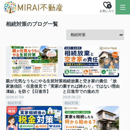
0
お気に入り
相続対策のブログ一覧
親が元気なうちにやる生前対策
相続放棄と空き家の責任 「放
家族信託・任意後見で「実家の
棄すれば終わり」ではない理由
凍結」を防ぐ【日進市】
と日進市での進め方
2026.07.03
2026.06.23
相続対策
相続対策