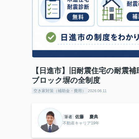
【日進市】旧耐震住宅の耐震補
ブロック塀の全制度
空き家対策（補助金・費用）
2026.06.11
佐藤 慶典
筆者
不動産キャリア19年