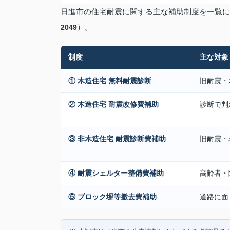
日進市の住宅耐震に関する主な補助制度を一覧
）。
2049
制度
主な対象
① 木造住宅 無料耐震診断
旧耐震・
② 木造住宅 耐震改修費補助
診断で判
③ 非木造住宅 耐震診断費補助
旧耐震・
④ 耐震シェルター整備費補助
高齢者・
⑤ ブロック塀等撤去費補助
道路に面