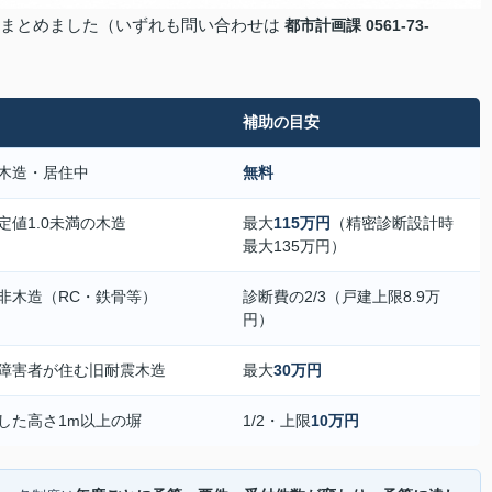
にまとめました（いずれも問い合わせは
都市計画課 0561-73-
補助の目安
木造・居住中
無料
定値1.0未満の木造
最大
115万円
（精密診断設計時
最大135万円）
非木造（RC・鉄骨等）
診断費の2/3（戸建上限8.9万
円）
障害者が住む旧耐震木造
最大
30万円
した高さ1m以上の塀
1/2・上限
10万円