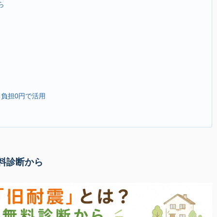
ら
己負担0円で活用
料診断から