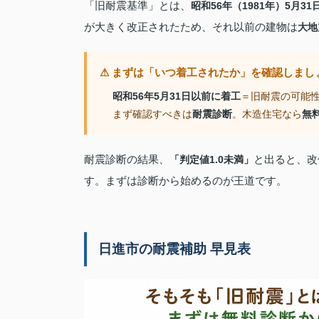
「旧耐震基準」とは、
昭和56年（1981年）5月31
が大きく改正されたため、それ以前の建物は
大地
⚠ まずは「いつ着工されたか」を確認しまし
昭和56年5月31日以前に着工
＝旧耐震の可能
まず確認すべきは
耐震診断
。木造住宅なら
無
耐震診断の結果、
と出ると、改
「判定値1.0未満」
す。まずは診断から始めるのが王道です。
日進市の耐震補助 早見表